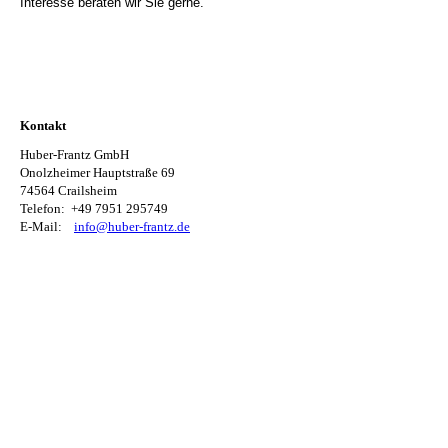
Interesse beraten wir Sie gerne.
Kontakt
Huber-Frantz GmbH
Onolzheimer Hauptstraße 69
74564 Crailsheim
Telefon:
+49 7951 295749
E-Mail:
info@huber-frantz.de