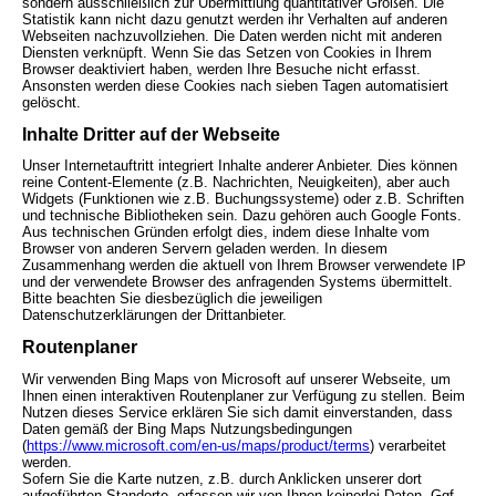
sondern ausschließlich zur Übermittlung quantitativer Größen. Die
Statistik kann nicht dazu genutzt werden ihr Verhalten auf anderen
Webseiten nachzuvollziehen. Die Daten werden nicht mit anderen
Diensten verknüpft. Wenn Sie das Setzen von Cookies in Ihrem
Browser deaktiviert haben, werden Ihre Besuche nicht erfasst.
Ansonsten werden diese Cookies nach sieben Tagen automatisiert
gelöscht.
Inhalte Dritter auf der Webseite
Unser Internetauftritt integriert Inhalte anderer Anbieter. Dies können
reine Content-Elemente (z.B. Nachrichten, Neuigkeiten), aber auch
Widgets (Funktionen wie z.B. Buchungssysteme) oder z.B. Schriften
und technische Bibliotheken sein. Dazu gehören auch Google Fonts.
Aus technischen Gründen erfolgt dies, indem diese Inhalte vom
Browser von anderen Servern geladen werden. In diesem
Zusammenhang werden die aktuell von Ihrem Browser verwendete IP
und der verwendete Browser des anfragenden Systems übermittelt.
Bitte beachten Sie diesbezüglich die jeweiligen
Datenschutzerklärungen der Drittanbieter.
Routenplaner
Wir verwenden Bing Maps von Microsoft auf unserer Webseite, um
Ihnen einen interaktiven Routenplaner zur Verfügung zu stellen. Beim
Nutzen dieses Service erklären Sie sich damit einverstanden, dass
Daten gemäß der Bing Maps Nutzungsbedingungen
(
https://www.microsoft.com/en-us/maps/product/terms
) verarbeitet
werden.
Sofern Sie die Karte nutzen, z.B. durch Anklicken unserer dort
aufgeführten Standorte, erfassen wir von Ihnen keinerlei Daten. Ggf.