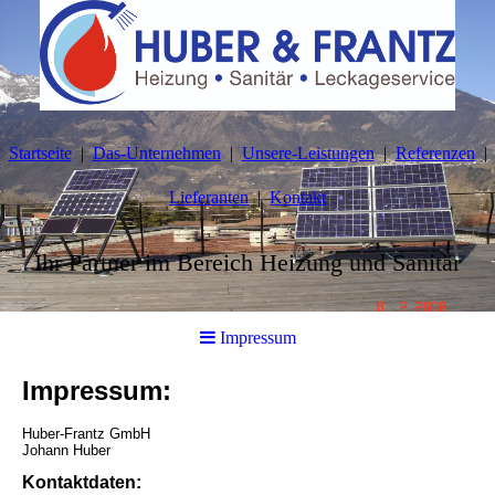
Startseite
Das-Unternehmen
Unsere-Leistungen
Referenzen
Lieferanten
Kontakt
Ihr Partner im Bereich Heizung und Sanitär
Impressum
Impressum:
Huber-Frantz GmbH
Johann Huber
Kontaktdaten: