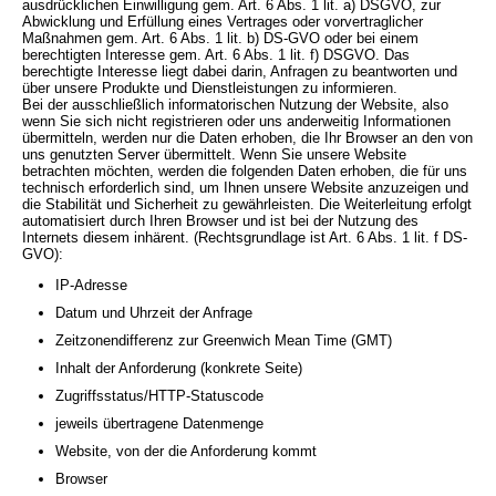
ausdrücklichen Einwilligung gem. Art. 6 Abs. 1 lit. a) DSGVO, zur
Abwicklung und Erfüllung eines Vertrages oder vorvertraglicher
Maßnahmen gem. Art. 6 Abs. 1 lit. b) DS-GVO oder bei einem
berechtigten Interesse gem. Art. 6 Abs. 1 lit. f) DSGVO. Das
berechtigte Interesse liegt dabei darin, Anfragen zu beantworten und
über unsere Produkte und Dienstleistungen zu informieren.
Bei der ausschließlich informatorischen Nutzung der Website, also
wenn Sie sich nicht registrieren oder uns anderweitig Informationen
übermitteln, werden nur die Daten erhoben, die Ihr Browser an den von
uns genutzten Server übermittelt. Wenn Sie unsere Website
betrachten möchten, werden die folgenden Daten erhoben, die für uns
technisch erforderlich sind, um Ihnen unsere Website anzuzeigen und
die Stabilität und Sicherheit zu gewährleisten. Die Weiterleitung erfolgt
automatisiert durch Ihren Browser und ist bei der Nutzung des
Internets diesem inhärent. (Rechtsgrundlage ist Art. 6 Abs. 1 lit. f DS-
GVO):
IP-Adresse
Datum und Uhrzeit der Anfrage
Zeitzonendifferenz zur Greenwich Mean Time (GMT)
Inhalt der Anforderung (konkrete Seite)
Zugriffsstatus/HTTP-Statuscode
jeweils übertragene Datenmenge
Website, von der die Anforderung kommt
Browser